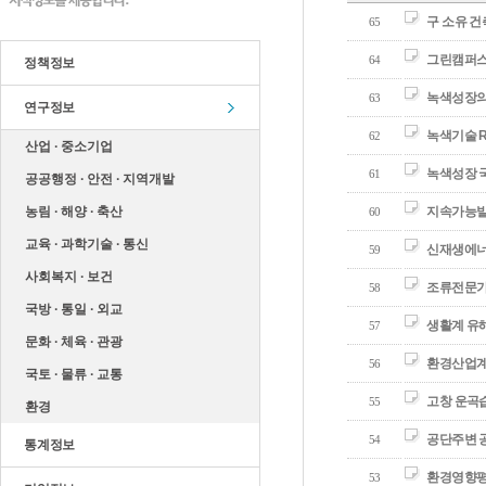
구 소유 
65
그린캠퍼스
64
정책정보
녹색성장의
63
연구정보
녹색기술 R
62
산업 ∙ 중소기업
녹색성장 국
61
공공행정 ∙ 안전 ∙ 지역개발
농림 ∙ 해양 ∙ 축산
지속가능발
60
교육 ∙ 과학기술 ∙ 통신
신재생에너
59
사회복지 ∙ 보건
조류전문가 
58
국방 ∙ 통일 ∙ 외교
생활계 유
57
문화 ∙ 체육 ∙ 관광
환경산업계
56
국토 ∙ 물류 ∙ 교통
고창 운곡습
55
환경
공단주변 공
54
통계정보
환경영향평
53